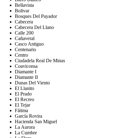
Bellavista
Bolivar
Bosques Del Payador
Cabecera
Cabecera Del Llano
Calle 200
Cañaveral
Casco Antiguo
Centenario
Centro
Ciudadela Real De Minas
Coaviconsa
Diamante I
Diamante II
Dunas Del Viento
El Llanito
El Prado
El Recreo
El Tejar
Fátima
García Rovira
Hacienda San Miguel
La Aurora
La Cumbre