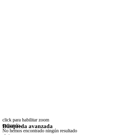
click para habilitar zoom
cargando...
Búsqueda avanzada
No hemos encontrado ningún resultado