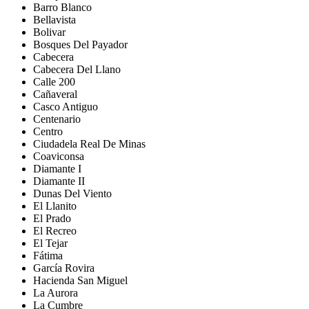
Barro Blanco
Bellavista
Bolivar
Bosques Del Payador
Cabecera
Cabecera Del Llano
Calle 200
Cañaveral
Casco Antiguo
Centenario
Centro
Ciudadela Real De Minas
Coaviconsa
Diamante I
Diamante II
Dunas Del Viento
El Llanito
El Prado
El Recreo
El Tejar
Fátima
García Rovira
Hacienda San Miguel
La Aurora
La Cumbre