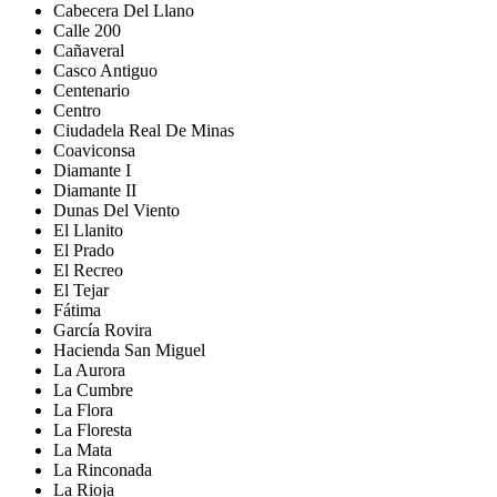
Cabecera Del Llano
Calle 200
Cañaveral
Casco Antiguo
Centenario
Centro
Ciudadela Real De Minas
Coaviconsa
Diamante I
Diamante II
Dunas Del Viento
El Llanito
El Prado
El Recreo
El Tejar
Fátima
García Rovira
Hacienda San Miguel
La Aurora
La Cumbre
La Flora
La Floresta
La Mata
La Rinconada
La Rioja