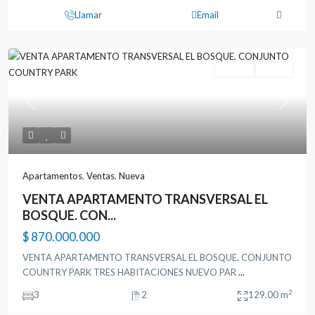
Llamar
Email
Ventas
Nueva
Previous
Next
Apartamentos
,
Ventas
,
Nueva
VENTA APARTAMENTO TRANSVERSAL EL
BOSQUE. CON...
!Gestión Inmobiliaria de Colombia, tiene más de 15 años de
$ 870.000.000
experiencia, somos tu mejor aliado en la compra de vivienda en
Santander!
VENTA APARTAMENTO TRANSVERSAL EL BOSQUE. CONJUNTO
COUNTRY PARK TRES HABITACIONES NUEVO PAR
...
Conoce nuestras
políticas de manejo de datos personales
2
3
2
129.00 m