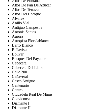
Altos De Fontana
Altos De Pan De Azucar
Altos De Terraza
Altos Del Cacique
Alvarez
Anillo Vial
Antiguo Campestre
Antonia Santos
Aurora
Autopista Floridablanca
Barro Blanco
Bellavista
Bolivar
Bosques Del Payador
Cabecera
Cabecera Del Llano
Calle 200
Cañaveral
Casco Antiguo
Centenario
Centro
Ciudadela Real De Minas
Coaviconsa
Diamante I
Diamante II