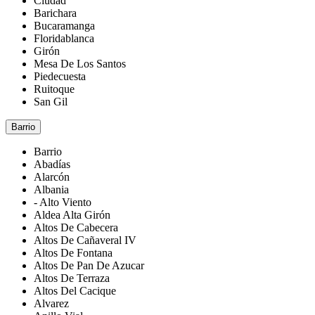
Ciudad
Barichara
Bucaramanga
Floridablanca
Girón
Mesa De Los Santos
Piedecuesta
Ruitoque
San Gil
Barrio
Barrio
Abadías
Alarcón
Albania
- Alto Viento
Aldea Alta Girón
Altos De Cabecera
Altos De Cañaveral IV
Altos De Fontana
Altos De Pan De Azucar
Altos De Terraza
Altos Del Cacique
Alvarez