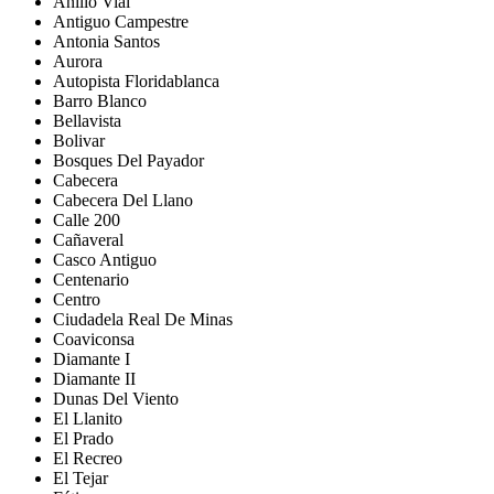
Anillo Vial
Antiguo Campestre
Antonia Santos
Aurora
Autopista Floridablanca
Barro Blanco
Bellavista
Bolivar
Bosques Del Payador
Cabecera
Cabecera Del Llano
Calle 200
Cañaveral
Casco Antiguo
Centenario
Centro
Ciudadela Real De Minas
Coaviconsa
Diamante I
Diamante II
Dunas Del Viento
El Llanito
El Prado
El Recreo
El Tejar