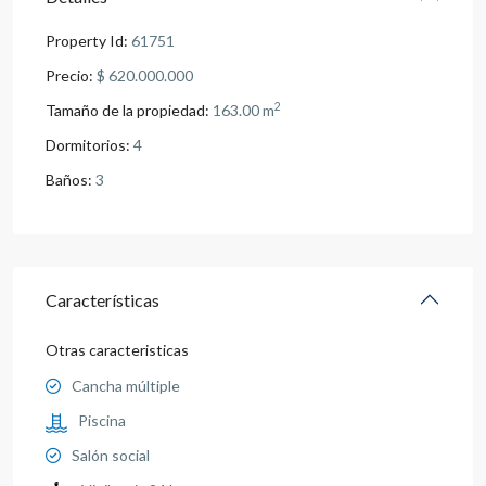
Property Id:
61751
Precio:
$ 620.000.000
2
Tamaño de la propiedad:
163.00 m
Dormitorios:
4
Baños:
3
Características
Otras caracteristicas
Cancha múltiple
Piscina
Salón social