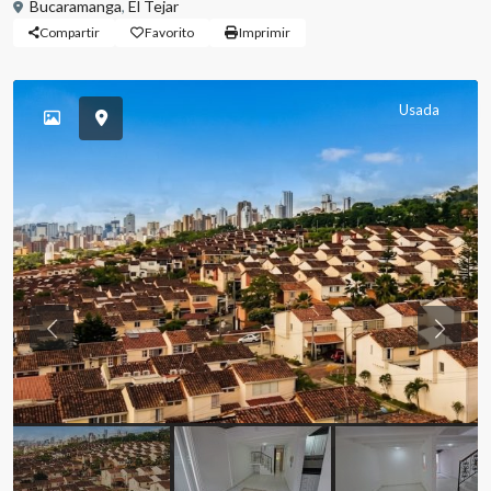
Bucaramanga
,
El Tejar
Compartir
Favorito
Imprimir
Usada
Previous
Previou