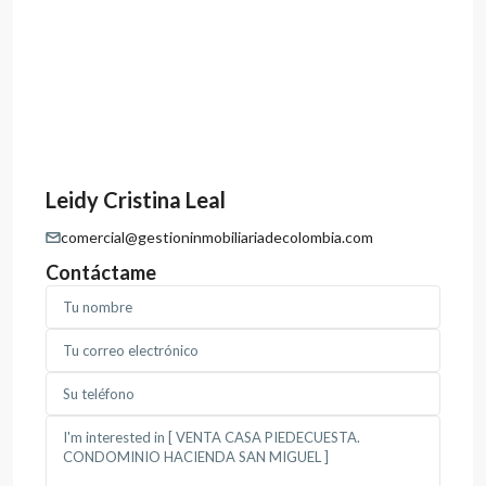
Leidy Cristina Leal
comercial@gestioninmobiliariadecolombia.com
Contáctame