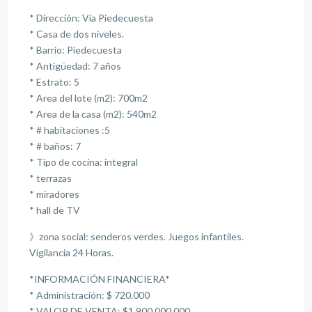
* Dirección: Vía Piedecuesta
* Casa de dos niveles.
* Barrio: Piedecuesta
* Antigüedad: 7 años
* Estrato: 5
* Area del lote (m2): 700m2
* ⁠Area de la casa (m2): 540m2
* # habitaciones :5
* # baños: 7
* Tipo de cocina: integral
* terrazas
* ⁠miradores
* ⁠hall de TV
》zona social: senderos verdes. Juegos infantiles.
Vigilancia 24 Horas.
*INFORMACIÓN FINANCIERA*
* Administración: $ 720.000
* VALOR DE VENTA: $1.900.000.000