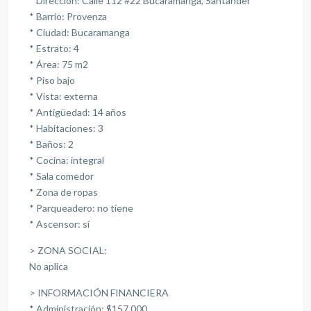
* Dirección: Calle 112 #22 Bucaramanga, Santander
* Barrio: Provenza
* Ciudad: Bucaramanga
* Estrato: 4
* Área: 75 m2
* Piso bajo
* Vista: externa
* Antigüedad: 14 años
* Habitaciones: 3
* Baños: 2
* Cocina: integral
* Sala comedor
* Zona de ropas
* Parqueadero: no tiene
* Ascensor: sí
> ZONA SOCIAL:
No aplica
> INFORMACIÓN FINANCIERA
* Administración: $157.000