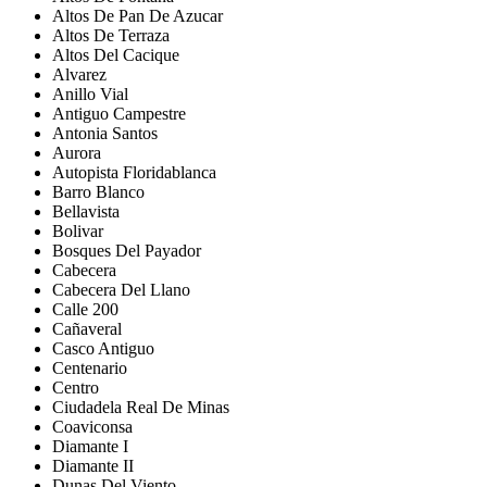
Altos De Pan De Azucar
Altos De Terraza
Altos Del Cacique
Alvarez
Anillo Vial
Antiguo Campestre
Antonia Santos
Aurora
Autopista Floridablanca
Barro Blanco
Bellavista
Bolivar
Bosques Del Payador
Cabecera
Cabecera Del Llano
Calle 200
Cañaveral
Casco Antiguo
Centenario
Centro
Ciudadela Real De Minas
Coaviconsa
Diamante I
Diamante II
Dunas Del Viento