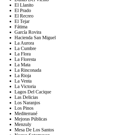
El Llanito
El Prado
El Recreo
El Tejar
Fátima
García Rovira
Hacienda San Miguel
La Aurora
La Cumbre
La Flora
La Floresta
La Mata
La Rinconada
La Rioja
La Venta
La Victoria
Lagos Del Cacique
Las Delicias
Los Naranjos
Los Pinos
Mediterrané
Mejoras Públicas
Menzuly
Mesa De Los Santos