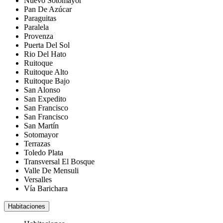
Nuevo Sotomayor
Pan De Azúcar
Paraguitas
Paralela
Provenza
Puerta Del Sol
Rio Del Hato
Ruitoque
Ruitoque Alto
Ruitoque Bajo
San Alonso
San Expedito
San Francisco
San Francisco
San Martín
Sotomayor
Terrazas
Toledo Plata
Transversal El Bosque
Valle De Mensuli
Versalles
Vía Barichara
Habitaciones