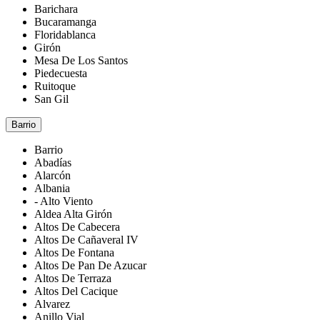
Barichara
Bucaramanga
Floridablanca
Girón
Mesa De Los Santos
Piedecuesta
Ruitoque
San Gil
Barrio
Barrio
Abadías
Alarcón
Albania
- Alto Viento
Aldea Alta Girón
Altos De Cabecera
Altos De Cañaveral IV
Altos De Fontana
Altos De Pan De Azucar
Altos De Terraza
Altos Del Cacique
Alvarez
Anillo Vial