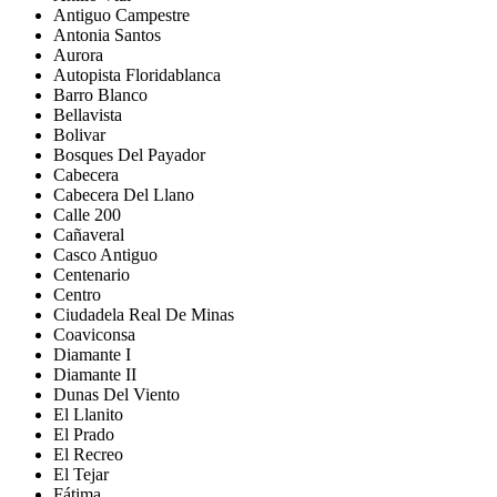
Antiguo Campestre
Antonia Santos
Aurora
Autopista Floridablanca
Barro Blanco
Bellavista
Bolivar
Bosques Del Payador
Cabecera
Cabecera Del Llano
Calle 200
Cañaveral
Casco Antiguo
Centenario
Centro
Ciudadela Real De Minas
Coaviconsa
Diamante I
Diamante II
Dunas Del Viento
El Llanito
El Prado
El Recreo
El Tejar
Fátima