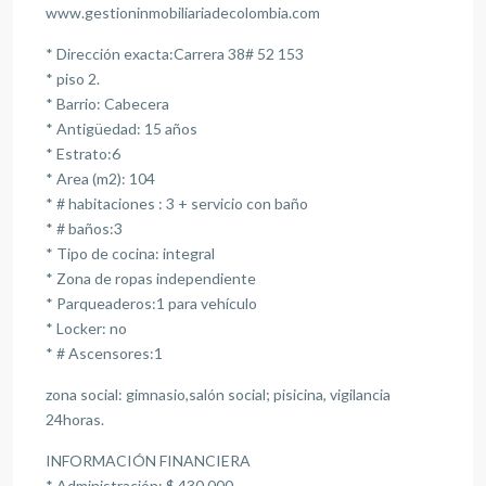
www.gestioninmobiliariadecolombia.com
* Dirección exacta:Carrera 38# 52 153
* piso 2.
* Barrio: Cabecera
* Antigüedad: 15 años
* Estrato:6
* Area (m2): 104
* # habitaciones : 3 + servicio con baño
* # baños:3
* Tipo de cocina: integral
* Zona de ropas independiente
* Parqueaderos:1 para vehículo
* Locker: no
* # Ascensores:1
zona social: gimnasio,salón social; pisicina, vigilancia
24horas.
INFORMACIÓN FINANCIERA
* Administración: $ 430.000