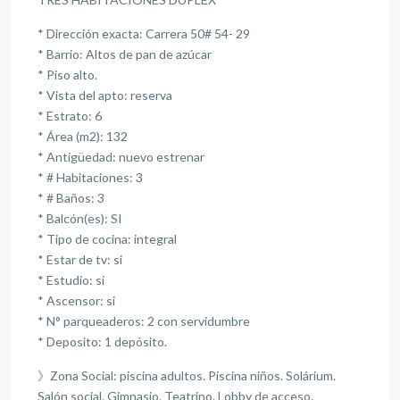
* Dirección exacta: Carrera 50# 54- 29
* Barrio: Altos de pan de azúcar
* Piso alto.
* Vista del apto: reserva
* Estrato: 6
* Área (m2): 132
* Antigüedad: nuevo estrenar
* # Habitaciones: 3
* # Baños: 3
* Balcón(es): SI
* Tipo de cocina: integral
* Estar de tv: si
* Estudio: si
* Ascensor: si
* N° parqueaderos: 2 con servidumbre
* Deposito: 1 depósito.
》Zona Social: piscina adultos. Piscina niños. Solárium.
Salón social. Gimnasio. Teatrino. Lobby de acceso.