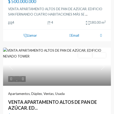
$ 500.000.000
VENTA APARTAMENTO ALTOS DE PAN DE AZÚCAR. EDIFICIO
SAN FERNANDO CUATRO HABITACIONES MÁS SE
...
2
4
4
180.00 m
Llamar
Email
Ventas
Usada
Previous
Next
Apartamentos
,
Dúplex
,
Ventas
,
Usada
VENTA APARTAMENTO ALTOS DE PAN DE
AZÚCAR. ED...
!Gestión Inmobiliaria de Colombia, tiene más de 15 años de