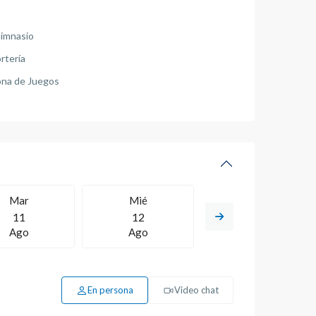
imnasio
rtería
na de Juegos
Mar
Mié
Jue
11
12
13
Ago
Ago
Ago
En persona
Video chat