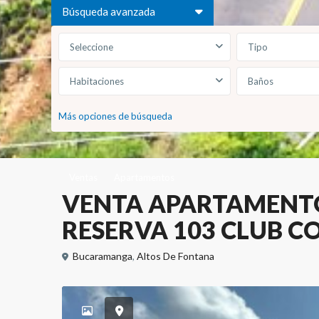
Búsqueda avanzada
Seleccione
Tipo
Habitaciones
Baños
Más opciones de búsqueda
Ventas
Apartamentos
VENTA APARTAMENTO
RESERVA 103 CLUB 
Bucaramanga
,
Altos De Fontana