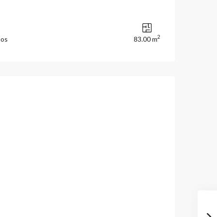
2
ños
83.00 m