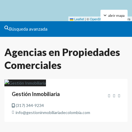
abrir mapa
Leaflet
|
©
OpenStreetMap
contributors
Búsqueda avanzada
Agencias en Propiedades
Comerciales
Gestión Inmobiliaria
(317) 344-9234
info@gestioninmobiliariadecolombia.com