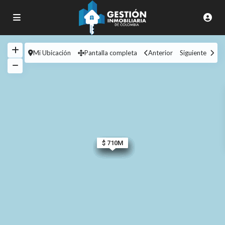
Mi Ubicación
Pantalla completa
Anterior
Siguiente
$ 620M
$ 400M
$ 390M
$ 990M
$ 245M
$ 307M
$ 900M
$ 375M
$ 450M
$ 710M